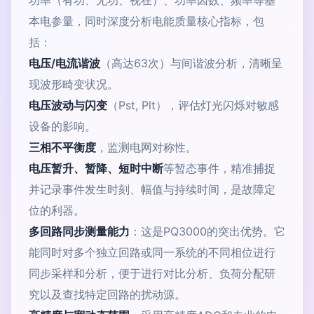
功率（有功、无功、视在）、功率因数、频率等基
本电参量，同时深度分析电能质量核心指标，包
括：
电压/电流谐波
（高达63次）与间谐波分析，清晰呈
现波形畸变状况。
电压波动与闪变
（Pst, Plt），评估灯光闪烁对敏感
设备的影响。
三相不平衡度
，监测电网对称性。
电压暂升、暂降、短时中断
等暂态事件，精准捕捉
并记录事件发生时刻、幅值与持续时间，是故障定
位的利器。
多回路同步测量能力
：这是PQ3000的突出优势。它
能同时对多个独立回路或同一系统的不同相位进行
同步采样和分析，便于进行对比分析、负荷分配研
究以及查找特定回路的扰动源。