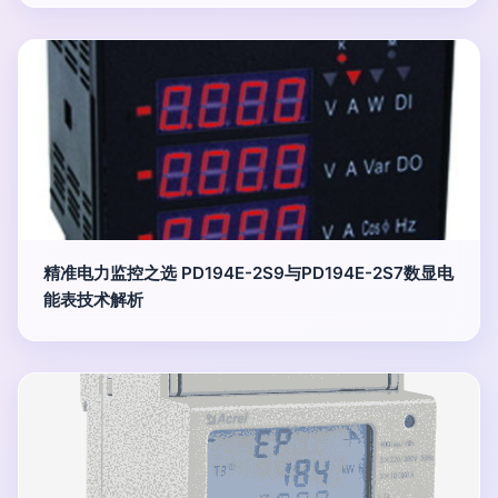
精准电力监控之选 PD194E-2S9与PD194E-2S7数显电
能表技术解析