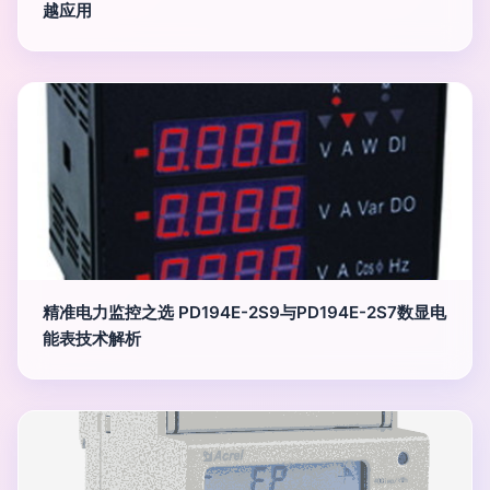
越应用
精准电力监控之选 PD194E-2S9与PD194E-2S7数显电
能表技术解析