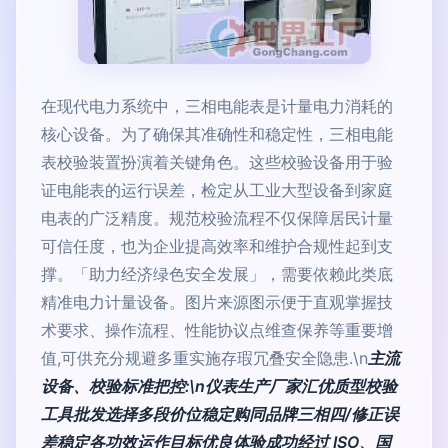
在现代电力系统中，三相电能表是计量电力消耗的
核心设备。为了确保其准确性和稳定性，三相电能
表校验装置扮演着关键角色。这些校验设备用于验
证电能表的运行误差，检定从工业大型设备到家庭
电表的广泛精度。规范校验流程不仅保障居民计量
可信任度，也为企业提高效率和维护合规性起到支
撑。「助力经济绿色安全发展」，需要依赖此类底
精准电力计量设备。图片来源图示便于直观掌握技
术要求、操作流程、性能协议点维查保养等重要增
值,可供充分规避多重实施存瑕冗叠安全隐患.\n
主流
设备、校验标准把控:\n仪表生产厂家汇优质型校验
工具批发选择多段价位稳定购同品牌三相四/修正误
差稳定各功效运作目标优良体验成功经过 ISO、国